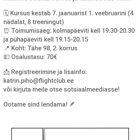
🗓️ Kursus kestab 7. jaanuarist 1. veebruarini (4
nädalat, 8 treeningut)
⏰ Toimumisaeg: kolmapäeviti kell 19.30-20.30
ja pühapäeviti kell 19.15-20.15
📍 Koht: Tähe 98, 2. korrus
💵 Osalustasu: 70€
📩 Registreerimine ja lisainfo:
katrin.piho@flightclub.ee
või kirjuta meile otse sotsiaalmeediasse!
Ootame sind lendama! 🪶