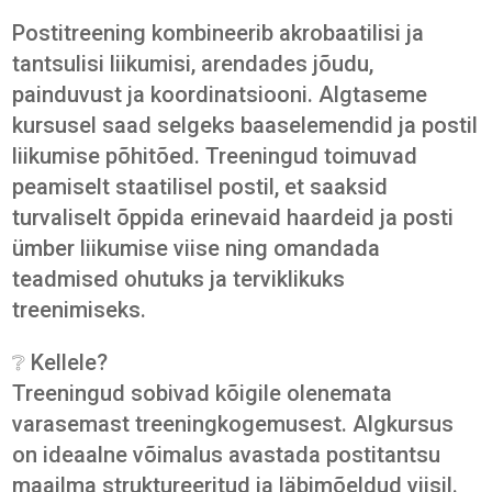
Postitreening kombineerib akrobaatilisi ja
tantsulisi liikumisi, arendades jõudu,
painduvust ja koordinatsiooni. Algtaseme
kursusel saad selgeks baaselemendid ja postil
liikumise põhitõed. Treeningud toimuvad
peamiselt staatilisel postil, et saaksid
turvaliselt õppida erinevaid haardeid ja posti
ümber liikumise viise ning omandada
teadmised ohutuks ja terviklikuks
treenimiseks.
❔ Kellele?
Treeningud sobivad kõigile olenemata
varasemast treeningkogemusest. Algkursus
on ideaalne võimalus avastada postitantsu
maailma struktureeritud ja läbimõeldud viisil.