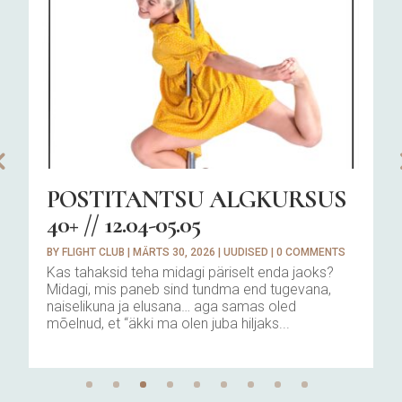
POSTITANTSU ALGKURSUS
40+ // 12.04-05.05
BY
FLIGHT CLUB
|
MÄRTS 30, 2026
|
UUDISED
|
0 COMMENTS
Kas tahaksid teha midagi päriselt enda jaoks?
Midagi, mis paneb sind tundma end tugevana,
naiselikuna ja elusana… aga samas oled
mõelnud, et “äkki ma olen juba hiljaks...