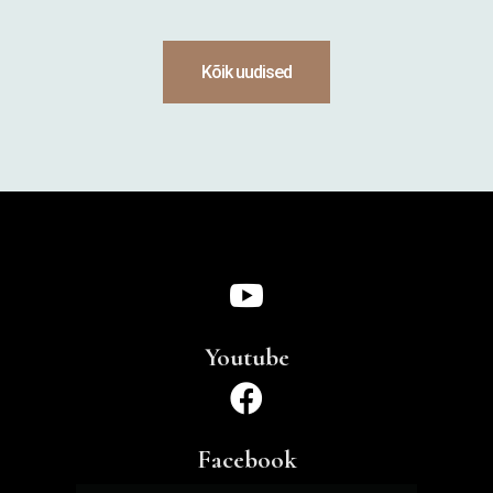
Kõik uudised

Youtube

Facebook