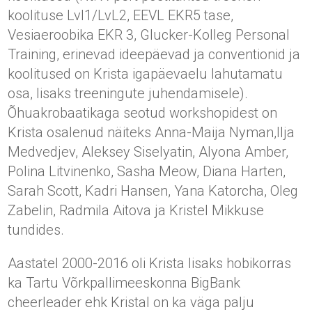
koolituse Lvl1/LvL2, EEVL EKR5 tase,
Vesiaeroobika EKR 3, Glucker-Kolleg Personal
Training, erinevad ideepäevad ja conventionid ja
koolitused on Krista igapäevaelu lahutamatu
osa, lisaks treeningute juhendamisele).
Õhuakrobaatikaga seotud workshopidest on
Krista osalenud näiteks Anna-Maija Nyman,Ilja
Medvedjev, Aleksey Siselyatin, Alyona Amber,
Polina Litvinenko, Sasha Meow, Diana Harten,
Sarah Scott, Kadri Hansen, Yana Katorcha, Oleg
Zabelin, Radmila Aitova ja Kristel Mikkuse
tundides.
Aastatel 2000-2016 oli Krista lisaks hobikorras
ka Tartu Võrkpallimeeskonna BigBank
cheerleader ehk Kristal on ka väga palju