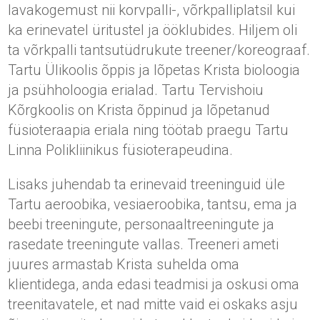
lavakogemust nii korvpalli-, võrkpalliplatsil kui
ka erinevatel üritustel ja ööklubides. Hiljem oli
ta võrkpalli tantsutüdrukute treener/koreograaf.
Tartu Ülikoolis õppis ja lõpetas Krista bioloogia
ja psühholoogia erialad. Tartu Tervishoiu
Kõrgkoolis on Krista õppinud ja lõpetanud
füsioteraapia eriala ning töötab praegu Tartu
Linna Polikliinikus füsioterapeudina.
Lisaks juhendab ta erinevaid treeninguid üle
Tartu aeroobika, vesiaeroobika, tantsu, ema ja
beebi treeningute, personaaltreeningute ja
rasedate treeningute vallas. Treeneri ameti
juures armastab Krista suhelda oma
klientidega, anda edasi teadmisi ja oskusi oma
treenitavatele, et nad mitte vaid ei oskaks asju