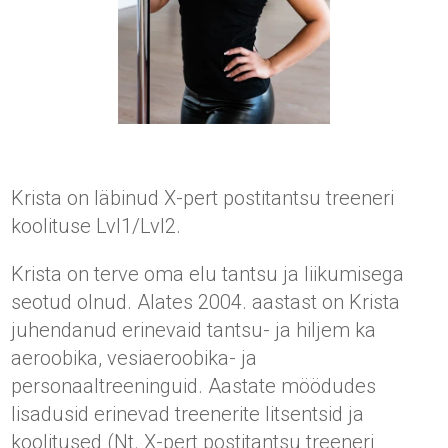
Krista on läbinud X-pert postitantsu treeneri
koolituse Lvl1/Lvl2.
Krista on terve oma elu tantsu ja liikumisega
seotud olnud. Alates 2004. aastast on Krista
juhendanud erinevaid tantsu- ja hiljem ka
aeroobika, vesiaeroobika- ja
personaaltreeninguid. Aastate möödudes
lisadusid erinevad treenerite litsentsid ja
koolitused (Nt. X-pert postitantsu treeneri