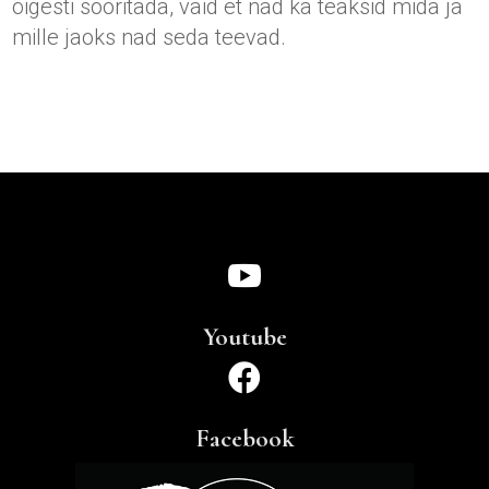
õigesti sooritada, vaid et nad ka teaksid mida ja
mille jaoks nad seda teevad.

Youtube

Facebook