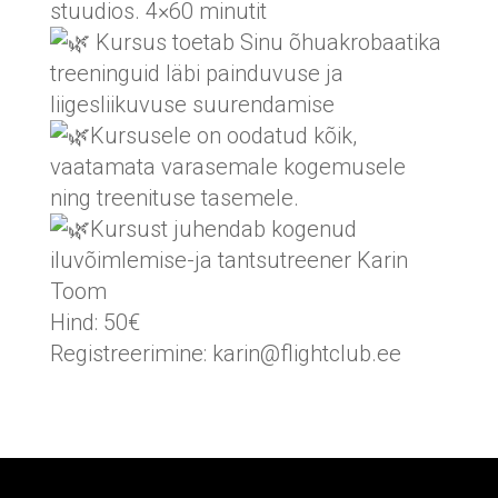
stuudios. 4×60 minutit
Kursus toetab Sinu õhuakrobaatika
treeninguid läbi painduvuse ja
liigesliikuvuse suurendamise
Kursusele on oodatud kõik,
vaatamata varasemale kogemusele
ning treenituse tasemele.
Kursust juhendab kogenud
iluvõimlemise-ja tantsutreener Karin
Toom
Hind: 50€
Registreerimine: karin@flightclub.ee