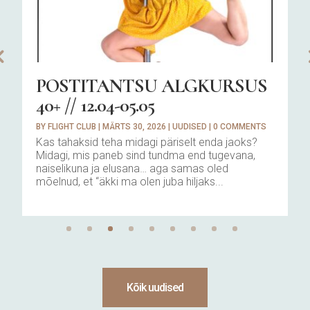
POSTITANTSU ALGKURSUS
40+ // 12.04-05.05
BY
FLIGHT CLUB
|
MÄRTS 30, 2026
|
UUDISED
|
0 COMMENTS
Kas tahaksid teha midagi päriselt enda jaoks?
Midagi, mis paneb sind tundma end tugevana,
naiselikuna ja elusana… aga samas oled
mõelnud, et “äkki ma olen juba hiljaks...
Kõik uudised