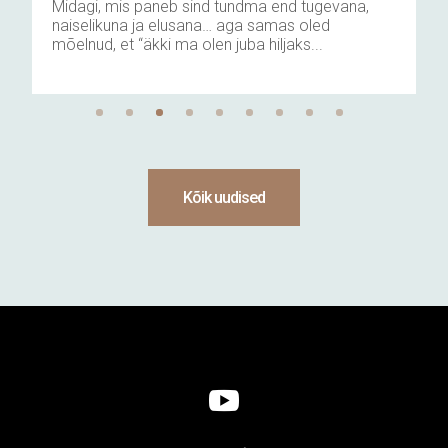
Midagi, mis paneb sind tundma end tugevana,
naiselikuna ja elusana… aga samas oled
mõelnud, et “äkki ma olen juba hiljaks...
Kõik uudised
