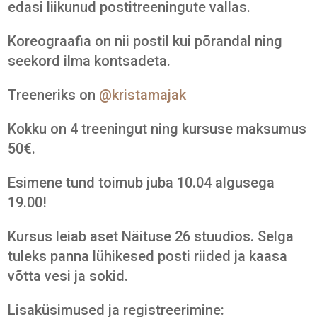
edasi liikunud postitreeningute vallas.
Koreograafia on nii postil kui põrandal ning
seekord ilma kontsadeta.
Treeneriks on
@kristamajak
Kokku on 4 treeningut ning kursuse maksumus
50€.
Esimene tund toimub juba 10.04 algusega
19.00!
Kursus leiab aset Näituse 26 stuudios. Selga
tuleks panna lühikesed posti riided ja kaasa
võtta vesi ja sokid.
Lisaküsimused ja registreerimine: