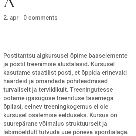
A
2. apr
|
0 comments
Postitantsu algkursusel õpime baaselemente
ja postil treenimise alustalasid. Kursusel
kasutame staatilist posti, et õppida erinevaid
haardeid ja omandada põhiteadmised
turvaliselt ja terviklikult. Treeningutesse
ootame igasuguse treenituse tasemega
õpilasi, eelnev treeningkogemus ei ole
kursusel osalemise eelduseks. Kursus on
suurepärane võimalus struktuurselt ja
läbimõeldult tutvuda uue põneva spordialaga.