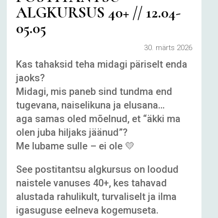
ALGKURSUS 40+ // 12.04-
05.05
30. märts 2026
Kas tahaksid teha midagi päriselt enda
jaoks?
Midagi, mis paneb sind tundma end
tugevana, naiselikuna ja elusana…
aga samas oled mõelnud, et “äkki ma
olen juba hiljaks jäänud”?
Me lubame sulle – ei ole 💛
See postitantsu algkursus on loodud
naistele vanuses 40+, kes tahavad
alustada rahulikult, turvaliselt ja ilma
igasuguse eelneva kogemuseta.