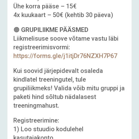
Ühe korra pääse – 15€
4x kuukaart – 50€ (kehtib 30 päeva)
🟠
GRUPILIIKME PÄÄSMED
Liikmelisuse soove võtame vastu läbi
registreerimisvormi:
https://forms.gle/j1itjDr76NZXH7P67
Kui soovid järjepidevalt osaleda
kindlatel treeningutel, tule
grupiliikmeks! Valida võib mitu gruppi ja
paketi hind sõltub nädalasest
treeningmahust.
Registreerimine:
1) Loo stuudio kodulehel
kasutajakonto.