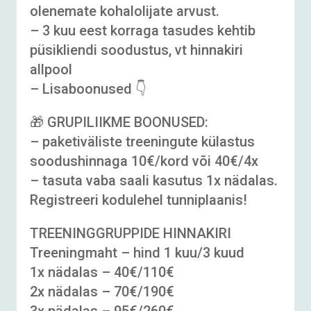
olenemate kohalolijate arvust.
– 3 kuu eest korraga tasudes kehtib
püsikliendi soodustus, vt hinnakiri
allpool
– Lisaboonused 👇
🎁 GRUPILIIKME BOONUSED:
– paketiväliste treeningute külastus
soodushinnaga 10€/kord või 40€/4x
– tasuta vaba saali kasutus 1x nädalas.
Registreeri kodulehel tunniplaanis!
TREENINGGRUPPIDE HINNAKIRI
Treeningmaht – hind 1 kuu/3 kuud
1x nädalas – 40€/110€
2x nädalas – 70€/190€
3x nädalas – 95€/260€