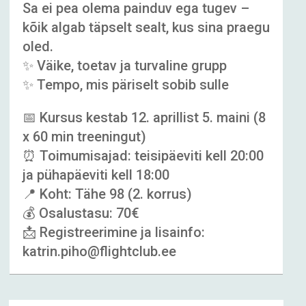
Sa ei pea olema painduv ega tugev –
kõik algab täpselt sealt, kus sina praegu
oled.
✨ Väike, toetav ja turvaline grupp
✨ Tempo, mis päriselt sobib sulle
📅 Kursus kestab 12. aprillist 5. maini (8
x 60 min treeningut)
⏰ Toimumisajad: teisipäeviti kell 20:00
ja pühapäeviti kell 18:00
📍 Koht: Tähe 98 (2. korrus)
💰 Osalustasu: 70€
📩 Registreerimine ja lisainfo:
katrin.piho@flightclub.ee