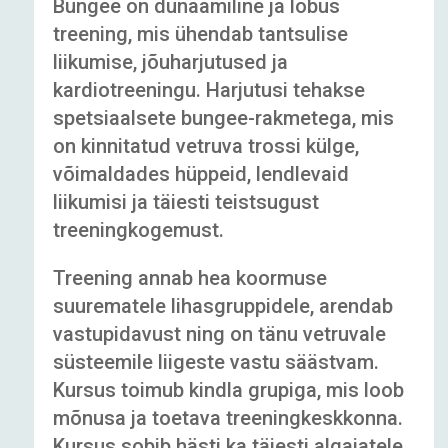
Bungee on dünaamiline ja lõbus
treening, mis ühendab tantsulise
liikumise, jõuharjutused ja
kardiotreeningu. Harjutusi tehakse
spetsiaalsete bungee-rakmetega, mis
on kinnitatud vetruva trossi külge,
võimaldades hüppeid, lendlevaid
liikumisi ja täiesti teistsugust
treeningkogemust.
Treening annab hea koormuse
suurematele lihasgruppidele, arendab
vastupidavust ning on tänu vetruvale
süsteemile liigeste vastu säästvam.
Kursus toimub kindla grupiga, mis loob
mõnusa ja toetava treeningkeskkonna.
Kursus sobib hästi ka täiesti algajatele.