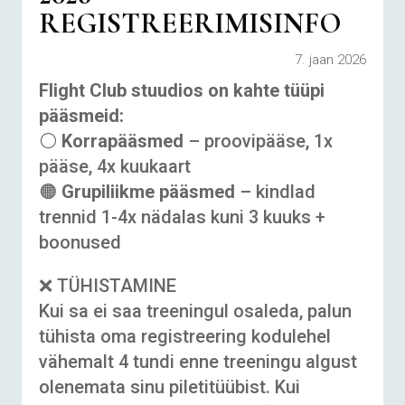
REGISTREERIMISINFO
7. jaan 2026
Flight Club stuudios on kahte tüüpi
pääsmeid:
⚪
Korrapääsmed
– proovipääse, 1x
pääse, 4x kuukaart
🟠
Grupiliikme pääsmed
– kindlad
trennid 1-4x nädalas kuni 3 kuuks +
boonused
❌ TÜHISTAMINE
Kui sa ei saa treeningul osaleda, palun
tühista oma registreering kodulehel
vähemalt 4 tundi enne treeningu algust
olenemata sinu piletitüübist. Kui