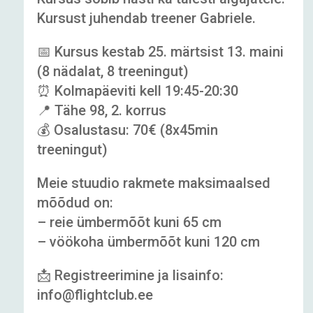
Kursust juhendab treener Gabriele.
📅 Kursus kestab 25. märtsist 13. maini
(8 nädalat, 8 treeningut)
⏰ Kolmapäeviti kell 19:45-20:30
📍 Tähe 98, 2. korrus
💰 Osalustasu: 70€ (8x45min
treeningut)
Meie stuudio rakmete maksimaalsed
mõõdud on:
– reie ümbermõõt kuni 65 cm
– vöökoha ümbermõõt kuni 120 cm
📩 Registreerimine ja lisainfo:
info@flightclub.ee