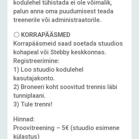
kodulehel tühistada ei ole võimalik,
palun anna oma puudumisest teada
treenerile või administraatorile.
⚪
KORRAPÄÄSMED
Korrapääsmeid saad soetada stuudios
kohapeal või Stebby keskkonnas.
Registreerimine:
1) Loo stuudio kodulehel
kasutajakonto.
2) Broneeri koht soovitud trennis läbi
tunniplaani.
3) Tule trenni!
Hinnad:
Proovitreening – 5€ (stuudio esimene
külastus)