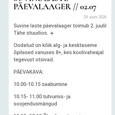
PÄEVALAAGER // 02.07
29. juuni 2026
Suvine laste päevalaager toimub 2. juulil
Tähe stuudios. ☀️
Oodatud on kõik alg- ja kesktaseme
õpilased vanuses 8+, kes koolivaheajal
tegevust otsivad.
PÄEVAKAVA:
10.00-10.15 saabumine
10.15- 11.00 tutvumis- ja
soojendusmängud