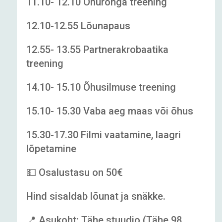
11.10- 12.10 Õhurõnga treening
12.10-12.55 Lõunapaus
12.55- 13.55 Partnerakrobaatika
treening
14.10- 15.10 Õhusilmuse treening
15.10- 15.30 Vaba aeg maas või õhus
15.30-17.30 Filmi vaatamine, laagri
lõpetamine
💵 Osalustasu on 50€
Hind sisaldab lõunat ja snäkke.
📍 Asukoht: Tähe stuudio (Tähe 98,