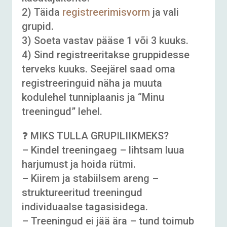
2) Täida
registreerimisvorm
ja vali
grupid.
3) Soeta vastav pääse 1 või 3 kuuks.
4) Sind registreeritakse gruppidesse
terveks kuuks. Seejärel saad oma
registreeringuid näha ja muuta
kodulehel tunniplaanis ja “Minu
treeningud” lehel.
❓ MIKS TULLA GRUPILIIKMEKS?
– Kindel treeningaeg – lihtsam luua
harjumust ja hoida rütmi.
– Kiirem ja stabiilsem areng –
struktureeritud treeningud
individuaalse tagasisidega.
– Treeningud ei jää ära – tund toimub