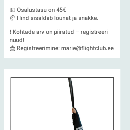
💵 Osalustasu on 45€
🥐 Hind sisaldab lõunat ja snäkke.
❗ Kohtade arv on piiratud – registreeri
nüüd!
📩 Registreerimine: marie@flightclub.ee